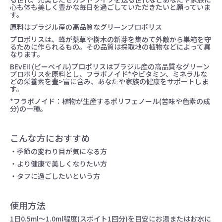
心も体も美しく豊かな毎日を過ごしていただきたいと願っていま
す。
原料はブラジル産の高品質なグリーンプロポリス
プロポリスは、蜂が薬草や樹木の新芽を集めて外敵から巣箱を守
るために作られるもの。その品質は採取地の植物などによって異
なります。
BEvEil (ビーベイル)プロポリスはブラジル産の高品質なグリーン
プロポリスを原料とし、フラボノイド*やビタミン、ミネラルな
どの栄養素を豊>富に含み、あなたや家族の健康をサポートしま
す。
*フラボノイド：植物が生産するポリフェノール(苦味や色素の成
分)の一種。
こんな方におすすめ
・季節の変わり目が気になる方
・より健康で美しくなりたい方
・タフに過ごしたいという方
使用方法
1日0.5ml〜1.0ml程度(スポイト1回分)を目安にお湯またはお水に