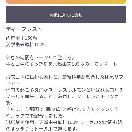
お気に入りに追加
ディープレスト
内容量｜150粒
天然由来原料100％
休息の​時間を​トータルで​整える。
朝と​日中の​すっきりを天然由来100％の​力で​サポート
古来日本に伝わる素材と、最新科学が融合した休息サプ
リです。
体内で起こる炎症がストレスホルモンと呼ばれるコルチ
ゾールを産生することに着目し、クロレラとモリンガ
を。
さらに、与那国で“眠り草”と呼ばれてきたクワンソウ
や、ラフマを配合しました。
賦形剤不使用、天然由来原料100％で、休息の時間も朝
のすっきりもトータルで整えます。