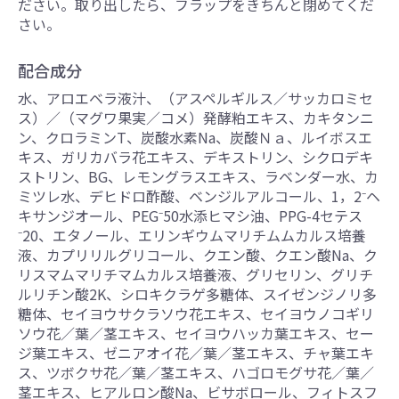
ださい。取り出したら、フラップをきちんと閉めてくだ
さい。
配合成分
水、アロエベラ液汁、（アスペルギルス／サッカロミセ
ス）／（マグワ果実／コメ）発酵粕エキス、カキタンニ
ン、クロラミンT、炭酸水素Na、炭酸Ｎａ、ルイボスエ
キス、ガリカバラ花エキス、デキストリン、シクロデキ
ストリン、BG、レモングラスエキス、ラベンダー水、カ
ミツレ水、デヒドロ酢酸、ベンジルアルコール、1，2⁻ヘ
キサンジオール、PEG⁻50水添ヒマシ油、PPG-4セテス
⁻20、エタノール、エリンギウムマリチムムカルス培養
液、カプリリルグリコール、クエン酸、クエン酸Na、ク
リスマムマリチマムカルス培養液、グリセリン、グリチ
ルリチン酸2K、シロキクラゲ多糖体、スイゼンジノリ多
糖体、セイヨウサクラソウ花エキス、セイヨウノコギリ
ソウ花／葉／茎エキス、セイヨウハッカ葉エキス、セー
ジ葉エキス、ゼニアオイ花／葉／茎エキス、チャ葉エキ
ス、ツボクサ花／葉／茎エキス、ハゴロモグサ花／葉／
茎エキス、ヒアルロン酸Na、ビサボロール、フィトスフ