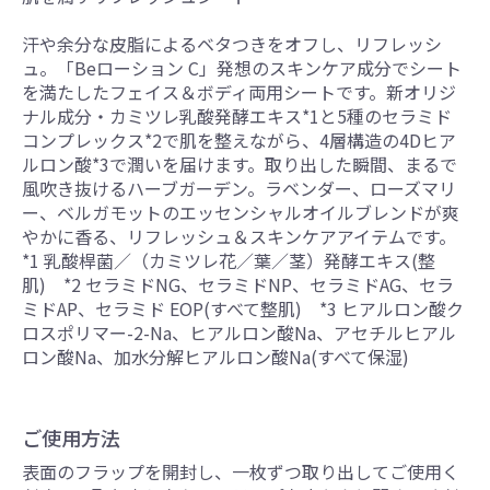
汗や余分な皮脂によるベタつきをオフし、リフレッシ
ュ。「Beローション C」発想のスキンケア成分でシート
を満たしたフェイス＆ボディ両用シートです。新オリジ
ナル成分・カミツレ乳酸発酵エキス*1と5種のセラミド
コンプレックス*2で肌を整えながら、4層構造の4Dヒア
ルロン酸*3で潤いを届けます。取り出した瞬間、まるで
風吹き抜けるハーブガーデン。ラベンダー、ローズマリ
ー、ベルガモットのエッセンシャルオイルブレンドが爽
やかに香る、リフレッシュ＆スキンケアアイテムです。
*1 乳酸桿菌／（カミツレ花／葉／茎）発酵エキス(整
肌) *2 セラミドNG、セラミドNP、セラミドAG、セラ
ミドAP、セラミド EOP(すべて整肌) *3 ヒアルロン酸ク
ロスポリマー-2-Na、ヒアルロン酸Na、アセチルヒアル
ロン酸Na、加水分解ヒアルロン酸Na(すべて保湿)
ご使用方法
表面のフラップを開封し、一枚ずつ取り出してご使用く